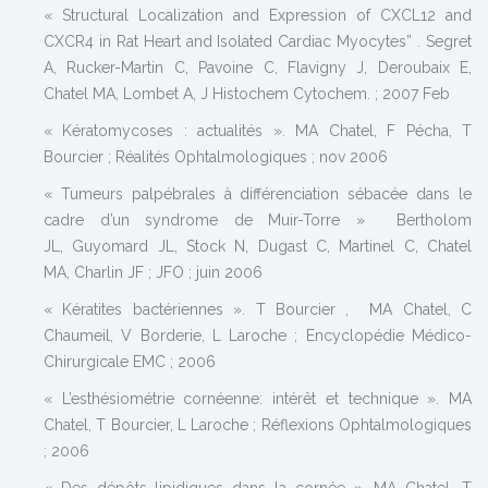
« Structural Localization and Expression of CXCL12 and
CXCR4 in Rat Heart and Isolated Cardiac Myocytes” . Segret
A, Rucker-Martin C, Pavoine C, Flavigny J, Deroubaix E,
Chatel MA, Lombet A, J Histochem Cytochem. ; 2007 Feb
« Kératomycoses : actualités ». MA Chatel, F Pécha, T
Bourcier ; Réalités Ophtalmologiques ; nov 2006
« Tumeurs palpébrales à différenciation sébacée dans le
cadre d’un syndrome de Muir-Torre » Bertholom
JL, Guyomard JL, Stock N, Dugast C, Martinel C, Chatel
MA, Charlin JF ; JFO ; juin 2006
« Kératites bactériennes ». T Bourcier , MA Chatel, C
Chaumeil, V Borderie, L Laroche ; Encyclopédie Médico-
Chirurgicale EMC ; 2006
« L’esthésiométrie cornéenne: intérêt et technique ». MA
Chatel, T Bourcier, L Laroche ; Réflexions Ophtalmologiques
; 2006