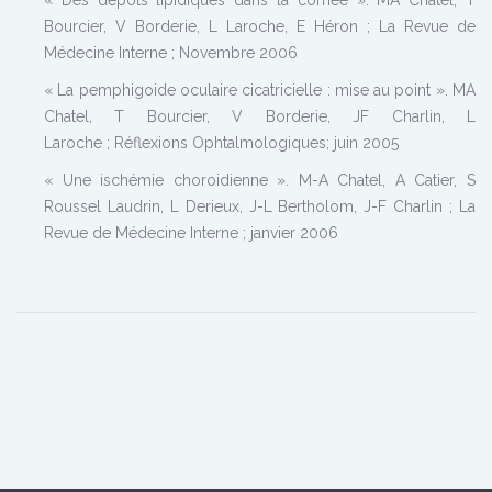
« Des dépôts lipidiques dans la cornée ». MA Chatel, T
Bourcier, V Borderie, L Laroche, E Héron ; La Revue de
Médecine Interne ; Novembre 2006
« La pemphigoide oculaire cicatricielle : mise au point ». MA
Chatel, T Bourcier, V Borderie, JF Charlin, L
Laroche ; Réflexions Ophtalmologiques; juin 2005
« Une ischémie choroidienne ». M-A Chatel, A Catier, S
Roussel Laudrin, L Derieux, J-L Bertholom, J-F Charlin ; La
Revue de Médecine Interne ; janvier 2006