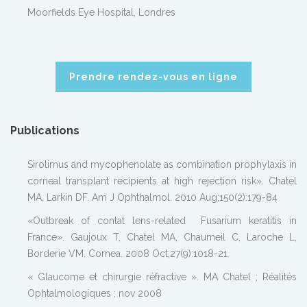
Moorfields Eye Hospital, Londres
Prendre rendez-vous en ligne
Publications
Sirolimus and mycophenolate as combination prophylaxis in
corneal transplant recipients at high rejection risk». Chatel
MA, Larkin DF. Am J Ophthalmol. 2010 Aug;150(2):179-84
«Outbreak of contat lens-related Fusarium keratitis in
France». Gaujoux T, Chatel MA, Chaumeil C, Laroche L,
Borderie VM. Cornea. 2008 Oct;27(9):1018-21.
« Glaucome et chirurgie réfractive ». MA Chatel ; Réalités
Ophtalmologiques ; nov 2008